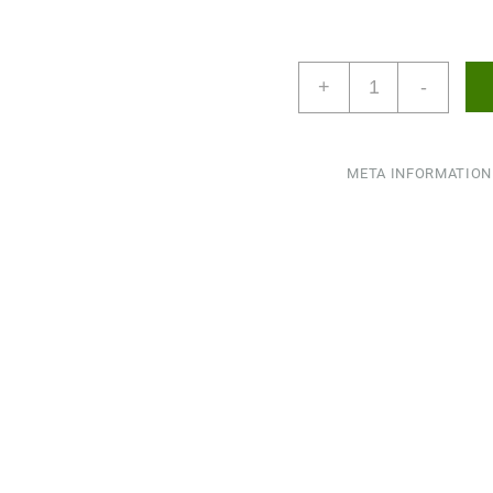
بذر
+
-
شاهی
بسته
های
50
META INFORMATION
گرمی
عدد