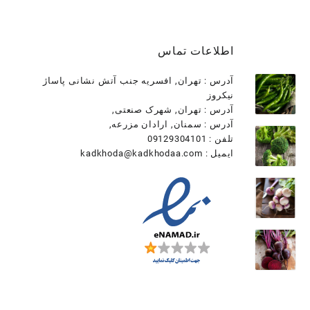
اطلاعات تماس
آدرس : تهران, افسریه جنب آتش نشانی پاساژ
نیکروز
آدرس : تهران, شهرک صنعتی,
آدرس : سمنان, ارادان مزرعه,
تلفن : 09129304101
ایمیل : kadkhoda@kadkhodaa.com