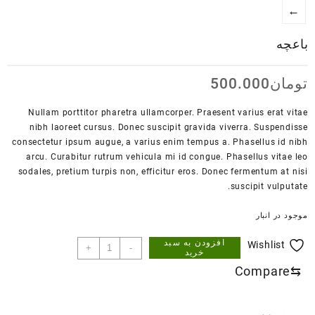
←
باعچه
تومان
500.000
Nullam porttitor pharetra ullamcorper. Praesent varius erat vitae
nibh laoreet cursus. Donec suscipit gravida viverra. Suspendisse
consectetur ipsum augue, a varius enim tempus a. Phasellus id nibh
arcu. Curabitur rutrum vehicula mi id congue. Phasellus vitae leo
sodales, pretium turpis non, efficitur eros. Donec fermentum at nisi
suscipit vulputate.
موجود در انبار
افزودن به سبد
باعچه
Wishlist
+
-
خرید
عدد
Compare
⇆